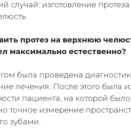
й случай: изготовление протеза
елюсть
вить протез на верхнюю челюс
ел максимально естественно?
гом была проведена диагностик
ие лечения. После этого была и
юсти пациента, на которой было
о точное измерение пространст
о зубами.