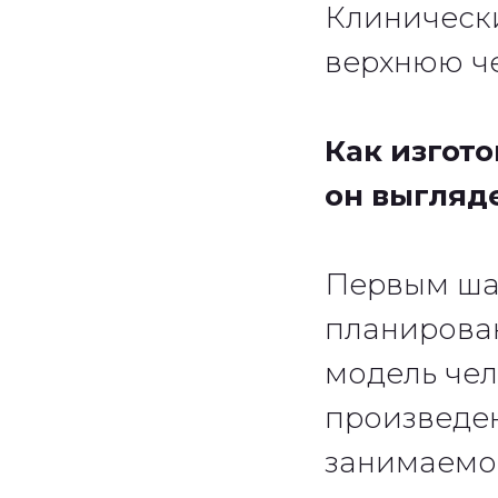
Клинически
верхнюю ч
Как изгото
он выгляд
Первым ша
планирован
модель чел
произведен
занимаемог