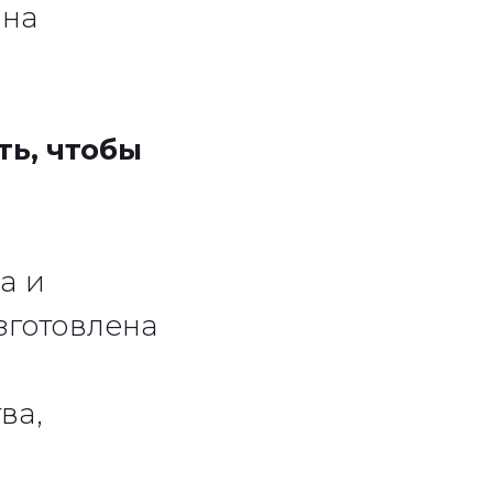
 на
ть, чтобы
а и
зготовлена
ва,