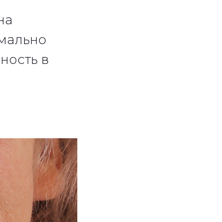
на
имально
ность в