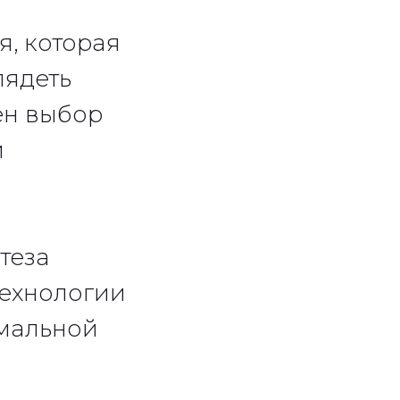
, которая
лядеть
ен выбор
и
теза
технологии
имальной